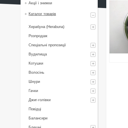
Акції і знижки
Каталог товарів
Херабуна (Herabuna)
Розпродаж
Спеціальні пропозиції
Вудилища
Котушки
Волосінь
Шнури
Гачки
Джиг-голівки
Повідці
Балансири
Блешні