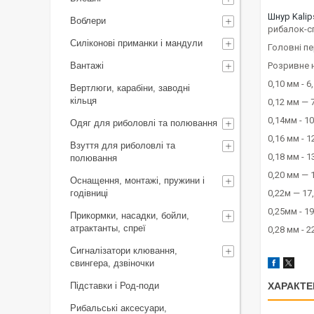
Шнур Kalip
Воблери
рибалок-с
Силіконові приманки і мандули
Головні пе
Вантажі
Розривне 
0,10 мм - 6
Вертлюги, карабіни, заводні
кільця
0,12 мм — 7
0,14мм - 10
Одяг для риболовлі та полювання
0,16 мм - 1
Взуття для риболовлі та
0,18 мм - 1
полювання
0,20 мм — 1
Оснащення, монтажі, пружини і
годівниці
0,22м — 17
0,25мм - 19
Прикормки, насадки, бойли,
атрактанты, спреї
0,28 мм - 2
Сигналізатори клювання,
свингера, дзвіночки
Підставки і Род-поди
ХАРАКТЕ
Рибальські аксесуари,