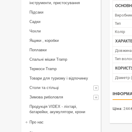
інструменти, пристосування
ОСНОВН
Підсаки
Виробни
Садки
Тип
Чохли
Колір
Ящики , коробки
ХАРАКТ
Поплавки
Довжина 
Тип волос
Спальні мішки Tramp
КОРИСТ
Термоси Tramp
Діаметр 
Товари для туризму і відпочинку
Столи та стільці
ІНФОРМА
Зимова риболовля
Продукція VIDEX - ліхтарі,
Ціна:
244 
батарейки, акумулятори, крони
Про нас