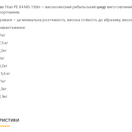
so
Titan PE X4 MG 150m — високоякісний рибальський
шнур
виготовлений 
портсменів.
реваги — це мінімальна розтяжність, висока стійкість до абразиву, висока
навантаження:
,1кг
,5 кг
,2кг
2кг
3,2кг
5,6 кг
,1кг
,5кг
2,9кг
РИСТИКИ