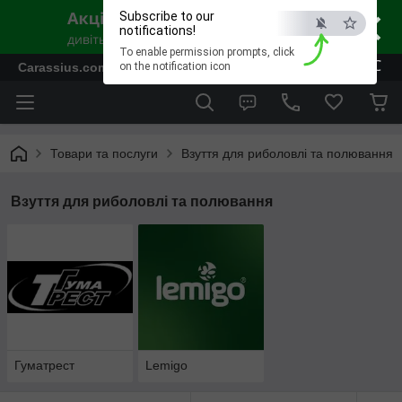
×
Subscribe to our
notifications!
To enable permission prompts, click
ESC
Carassius.com.ua - Все для риболовлі та відпочинку
on the notification icon
Товари та послуги
Взуття для риболовлі та полювання
Взуття для риболовлі та полювання
Гуматрест
Lemigo