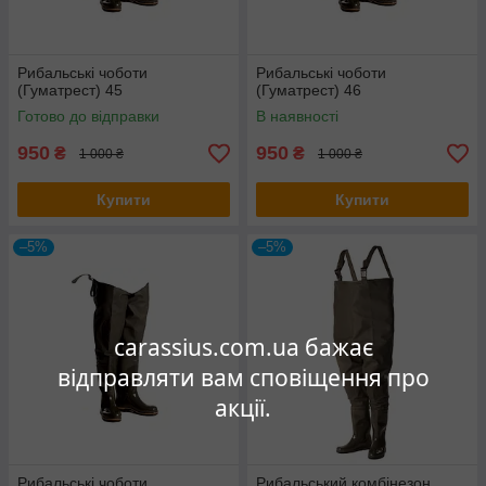
Рибальські чоботи
Рибальські чоботи
(Гуматрест) 45
(Гуматрест) 46
Готово до відправки
В наявності
950
950
₴
₴
1 000 ₴
1 000 ₴
Купити
Купити
–5%
–5%
carassius.com.ua бажає
відправляти вам сповіщення про
акції.
Рибальські чоботи
Рибальський комбінезон