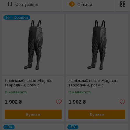
Сортування
0
Фільтри
Топ продажів
Напівкомбінезон Flagman
Напівкомбінезон Flagman
забродний, розмір
забродний, розмір
В наявності
В наявності
1 902
1 902
₴
₴
Купити
Купити
–5%
–5%