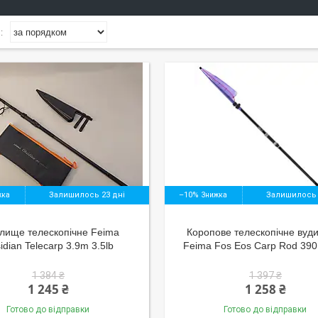
Залишилось 23 дні
–10%
Залишилось 
лище телескопічне Feima
Коропове телескопічне вуд
idian Telecarp 3.9m 3.5lb
Feima Fos Eos Carp Rod 390,
1 384 ₴
1 397 ₴
1 245 ₴
1 258 ₴
Готово до відправки
Готово до відправки