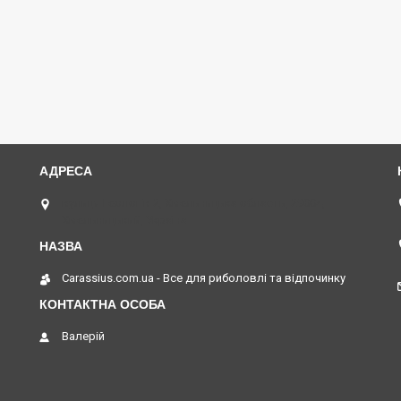
вулиця Геологів 2, Хмельницька область, 29004,
Хмельницький, Україна
Carassius.com.ua - Все для риболовлі та відпочинку
Валерій