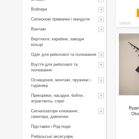
Воблери
Силіконові приманки і мандули
009429
Вантажі
Вертлюги, карабіни, заводні
кільця
Одяг для риболовлі та полювання
Взуття для риболовлі та
полювання
Оснащення, монтажі, пружини і
годівниці
Прикормки, насадки, бойли,
атрактанты, спреї
Вуди
Сигналізатори клювання,
Obs
свингера, дзвіночки
Підставки і Род-поди
Рибальські аксесуари,