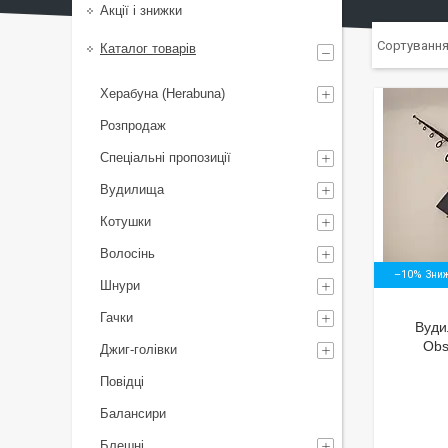
Акції і знижки
Каталог товарів
Херабуна (Herabuna)
Розпродаж
Спеціальні пропозиції
Вудилища
Котушки
Волосінь
–10%
Шнури
Гачки
Вуди
Obs
Джиг-голівки
Повідці
Балансири
Блешні