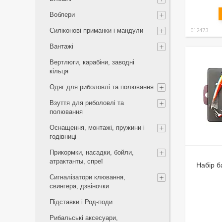
Воблери
Силіконові приманки і мандули
012473
Вантажі
Вертлюги, карабіни, заводні
кільця
Одяг для риболовлі та полювання
Взуття для риболовлі та
полювання
Оснащення, монтажі, пружини і
годівниці
Прикормки, насадки, бойли,
атрактанты, спреї
Набір б
Сигналізатори клювання,
свингера, дзвіночки
Підставки і Род-поди
Рибальські аксесуари,