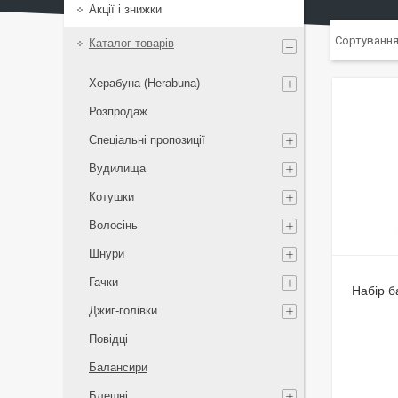
Акції і знижки
Каталог товарів
Херабуна (Herabuna)
Розпродаж
Спеціальні пропозиції
Вудилища
Котушки
Волосінь
Шнури
Гачки
Набір б
Джиг-голівки
Повідці
Балансири
Блешні