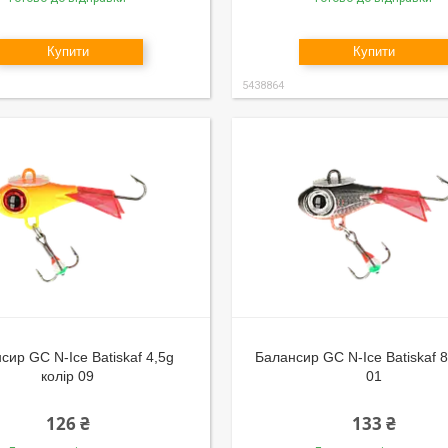
Купити
Купити
5438864
сир GC N-Ice Batiskaf 4,5g
Балансир GC N-Ice Batiskaf 8
колір 09
01
126 ₴
133 ₴