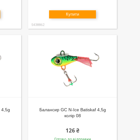
Купити
5438862
 4,5g
Балансир GC N-Ice Batiskaf 4,5g
колір 08
126 ₴
Готово до відправки