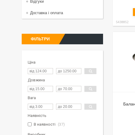
Відгуки
Доставка і оплата
5438852
ФІЛЬТРИ
Ціна
Довжина
Вага
Балан
Наявність
В наявності
37
Виробник