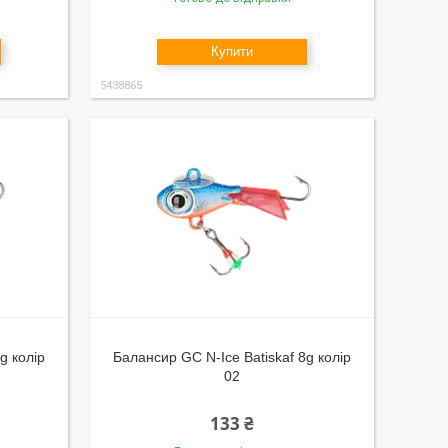
Купити
5438865
g колір
Балансир GC N-Ice Batiskaf 8g колір
02
133 ₴