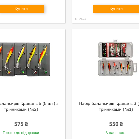
Купити
Купити
012474
алансирів Крапаль 5 (5 шт.) з
Набір балансирів Крапаль 3 (5
трійниками (№2)
трійниками (№1)
575 ₴
550 ₴
Готово до відправки
В наявності