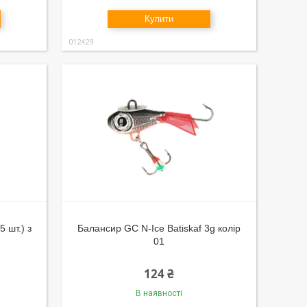
Купити
012429
 шт.) з
Балансир GC N-Ice Batiskaf 3g колір
01
124 ₴
В наявності