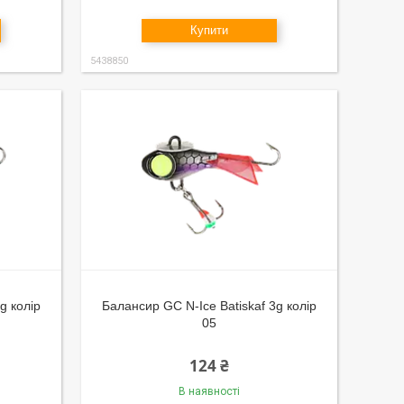
Купити
5438850
g колір
Балансир GC N-Ice Batiskaf 3g колір
05
124 ₴
В наявності