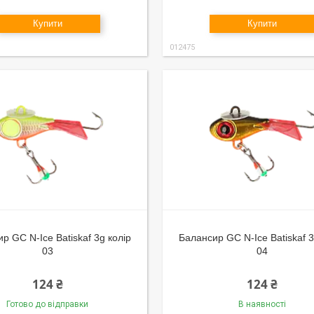
Купити
Купити
012475
р GC N-Ice Batiskaf 3g колір
Балансир GC N-Ice Batiskaf 3
03
04
124 ₴
124 ₴
Готово до відправки
В наявності