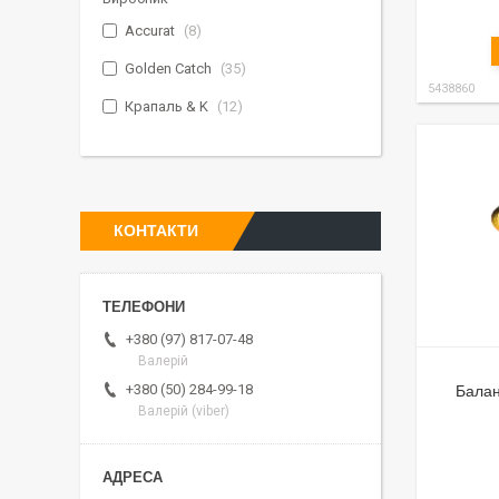
Accurat
8
Golden Catch
35
5438860
Крапаль & K
12
КОНТАКТИ
+380 (97) 817-07-48
Валерій
+380 (50) 284-99-18
Балан
Валерій (viber)