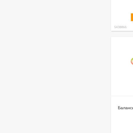
5438866
Баланси