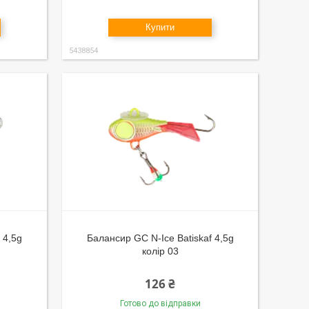
Купити
5438854
 4,5g
Балансир GC N-Ice Batiskaf 4,5g
колір 03
126 ₴
Готово до відправки