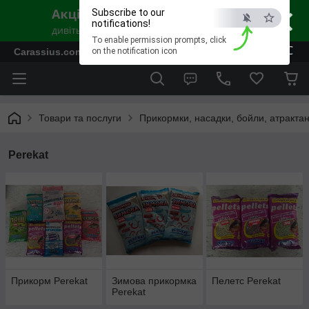
×
Subscribe to our
notifications!
To enable permission prompts, click
ESC
Carassius.com.ua - Все для риболовлі та відпочинку
on the notification icon
Товари та послуги
Прикормки, насадки, бойли, атрактан
Perekat
Прикорм Perekat
Зимова прикормка
Пелетс Perekat
Perekat