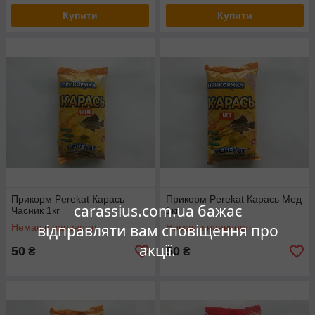
Купити
Купити
Прикорм Perekat Карась
Прикорм Perekat Карась Мед
carassius.com.ua бажає
Часник 1кг
1кг
відправляти вам сповіщення про
Немає в наявності
Немає в наявності
акції.
50
50
₴
₴