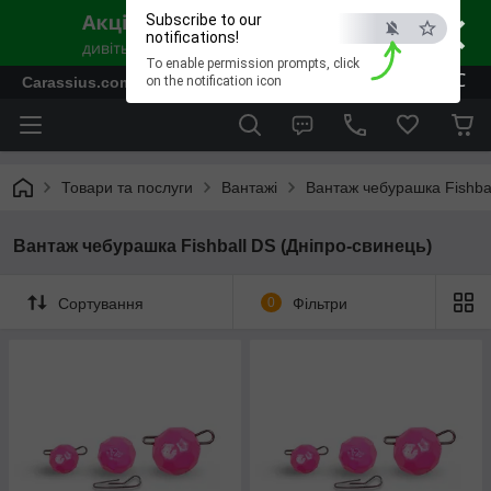
×
Subscribe to our
notifications!
To enable permission prompts, click
ESC
Carassius.com.ua - Все для риболовлі та відпочинку
on the notification icon
Товари та послуги
Вантажі
Вантаж чебурашка Fishbal
Вантаж чебурашка Fishball DS (Дніпро-свинець)
Сортування
0
Фільтри