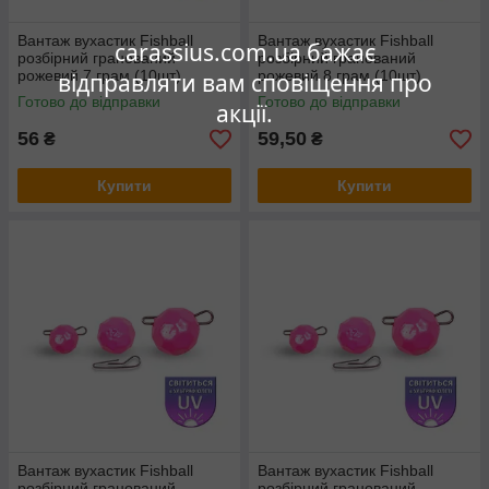
Вантаж вухастик Fishball
Вантаж вухастик Fishball
carassius.com.ua бажає
розбірний гранований
розбірний гранований
рожевий 7 грам (10шт)
рожевий 8 грам (10шт)
відправляти вам сповіщення про
Готово до відправки
Готово до відправки
акції.
56
59,50
₴
₴
Купити
Купити
Вантаж вухастик Fishball
Вантаж вухастик Fishball
розбірний гранований
розбірний гранований