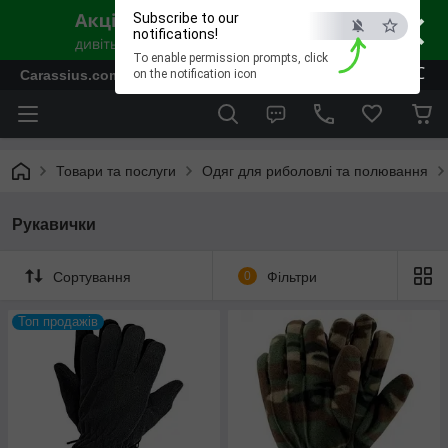
×
Subscribe to our
notifications!
To enable permission prompts, click
ESC
Carassius.com.ua - Все для риболовлі та відпочинку
on the notification icon
Товари та послуги
Одяг для риболовлі та полювання
Рукавички
Сортування
0
Фільтри
Топ продажів