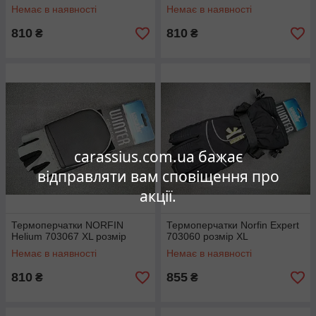
Немає в наявності
Немає в наявності
810
810
₴
₴
carassius.com.ua бажає
відправляти вам сповіщення про
акції.
Термоперчатки NORFIN
Термоперчатки Norfin Expert
Helium 703067 ХL розмір
703060 розмір XL
Немає в наявності
Немає в наявності
810
855
₴
₴