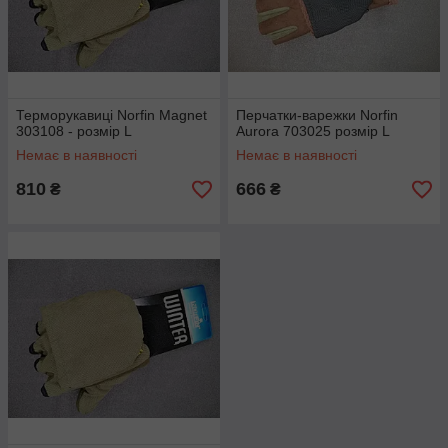
Терморукавиці Norfin Magnet
Перчатки-варежки Norfin
303108 - розмір L
Aurora 703025 розмір L
Немає в наявності
Немає в наявності
810
666
₴
₴