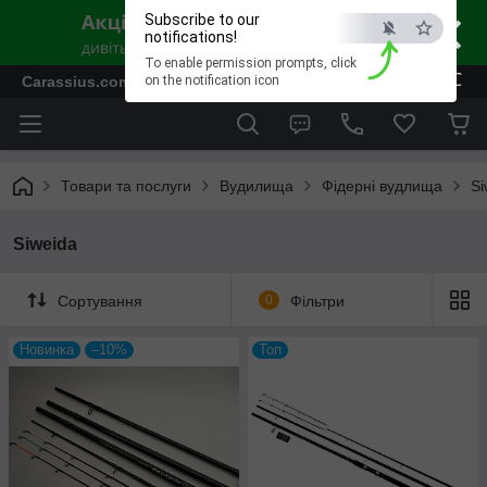
×
Subscribe to our
notifications!
To enable permission prompts, click
ESC
Carassius.com.ua - Все для риболовлі та відпочинку
on the notification icon
Товари та послуги
Вудилища
Фідерні вудлища
Si
Siweida
Сортування
0
Фільтри
Новинка
–10%
Топ