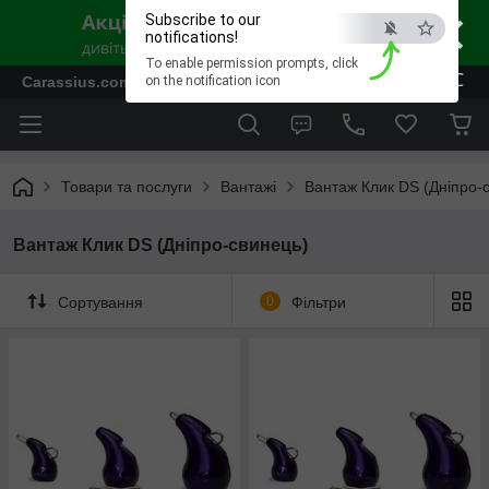
×
Subscribe to our
notifications!
To enable permission prompts, click
ESC
Carassius.com.ua - Все для риболовлі та відпочинку
on the notification icon
Товари та послуги
Вантажі
Вантаж Клик DS (Дніпро-
Вантаж Клик DS (Дніпро-свинець)
Сортування
0
Фільтри