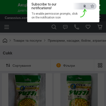
×
Subscribe to our
notifications!
To enable permission prompts, click
ESC
Carassius.com.ua - Все для риболовлі та відпочинку
on the notification icon
Товари та послуги
Прикормки, насадки, бойли, атрактан
Cukk
Сортування
0
Фільтри