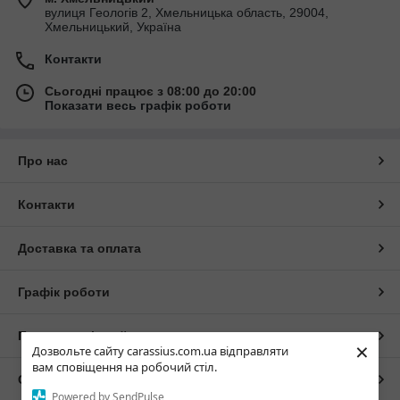
вулиця Геологів 2, Хмельницька область, 29004,
Хмельницький, Україна
Контакти
Сьогодні працює з 08:00 до 20:00
Показати весь графік роботи
Про нас
Контакти
Доставка та оплата
Графік роботи
Повна версія сайту
×
Дозвольте сайту carassius.com.ua відправляти
вам сповіщення на робочий стіл.
Сайт створено на маркетплейсі
Prom.ua
Powered by SendPulse