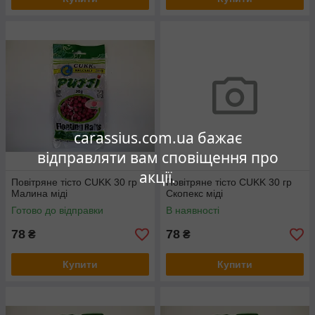
carassius.com.ua бажає
відправляти вам сповіщення про
акції.
Повітряне тісто CUKK 30 гр
Повітряне тісто CUKK 30 гр
Малина міді
Скопекс міді
Готово до відправки
В наявності
78
78
₴
₴
Купити
Купити