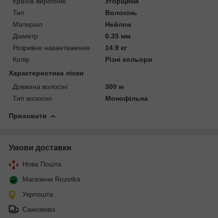
Країна виробник
Угорщина
Тип
Волосінь
Матеріал
Нейлон
Діаметр
0.35 мм
Розривне навантаження
14.9 кг
Колір
Різні кольори
Характеристика ліски
Довжина волосіні
300 м
Тип волосіні
Монофільна
Приховати
Умови доставки
Нова Пошта
Магазини Rozetka
Укрпошта
Самовивіз