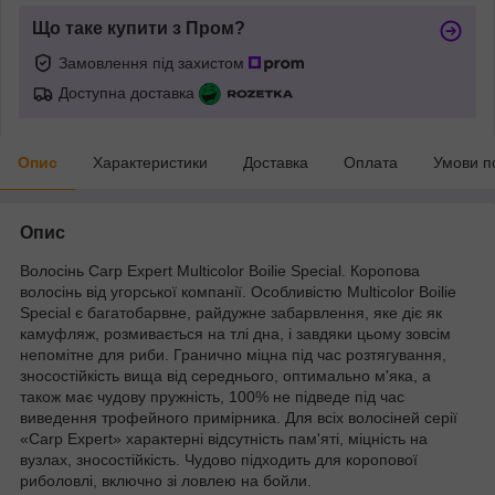
Що таке купити з Пром?
Замовлення під захистом
Доступна доставка
Опис
Характеристики
Доставка
Оплата
Умови п
Опис
Волосінь
Carp Expert Multicolor Boilie Special. Коропова
волосінь від угорської компанії. Особливістю Multicolor Boilie
Special є багатобарвне, райдужне забарвлення, яке діє як
камуфляж, розмивається на тлі дна, і завдяки цьому зовсім
непомітне для риби. Гранично міцна під час розтягування,
зносостійкість вища від середнього, оптимально м'яка, а
також має чудову пружність, 100% не підведе під час
виведення трофейного примірника. Для всіх волосіней серії
«Carp Expert» характерні відсутність пам'яті, міцність на
вузлах, зносостійкість. Чудово підходить для коропової
риболовлі, включно зі ловлею на бойли.