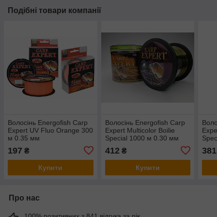
Подібні товари компанії
Волосінь Energofish Carp
Волосінь Energofish Carp
Воло
Expert UV Fluo Orange 300
Expert Multicolor Boilie
Exper
м 0.35 мм
Special 1000 м 0.30 мм
Spec
197
412
381
₴
₴
Купити
Купити
Про нас
100% позитивних з 841 відгука за рік