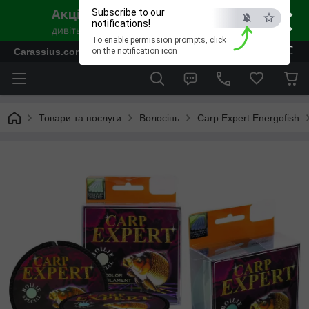
×
Subscribe to our
notifications!
To enable permission prompts, click
ESC
Carassius.com.ua - Все для риболовлі та відпочинку
on the notification icon
Товари та послуги
Волосінь
Carp Expert Energofish