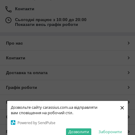
Контакти
Сьогодні працює з 10:00 до 20:00
Показати весь графік роботи
Про нас
Контакти
Доставка та оплата
Графік роботи
Повна версія сайту
×
Дозвольте сайту carassius.com.ua відправляти
вам сповіщення на робочий стіл.
Сайт створено на маркетплейсі
Prom.ua
Powered by SendPulse
Дозволити
Заборонити
Політика конфіденційності