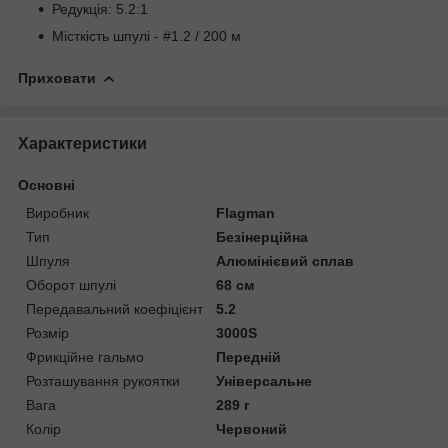
Редукція: 5.2:1
Місткість шпулі - #1.2 / 200 м
Приховати
Характеристики
Основні
Виробник
Flagman
Тип
Безінерційна
Шпуля
Алюмінієвий сплав
Оборот шпулі
68 см
Передавальний коефіцієнт
5.2
Розмір
3000S
Фрикційне гальмо
Передній
Розташування рукоятки
Універсальне
Вага
289 г
Колір
Червоний