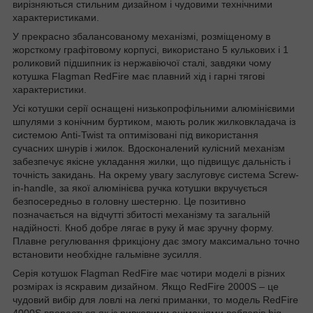
вирізняються стильним дизайном і чудовими технічними
характеристиками.
У прекрасно збалансованому механізмі, розміщеному в
жорсткому графітовому корпусі, використано 5 кулькових і 1
роликовий підшипник із нержавіючої сталі, завдяки чому
котушка Flagman RedFire має плавний хід і гарні тягові
характеристики.
Усі котушки серії оснащені низькопрофільними алюмінієвими
шпулями з конічним буртиком, мають ролик жилковкладача із
системою Anti-Twist та оптимізовані
під в
икористання
сучасних шнурів і жилок. Вдосконалений кулісний механізм
забезпечує якісне укладання жилки, що підвищує дальність і
точність закидань. На окрему увагу заслуговує система Screw-
in-handle, за якої алюмінієва ручка котушки вкручується
безпосередньо в головну шестерню. Це позитивно
позначається на відчутті збитості механізму та загальній
надійності. Кноб добре лягає в руку й має зручну форму.
Плавне регулювання фрикціону дає змогу максимально точно
встановити необхідне гальмівне зусилля.
Серія котушок Flagman RedFire має чотири моделі в різних
розмірах із яскравим дизайном. Якщо RedFire 2000S – це
чудовий вибір для ловлі на легкі приманки, то модель RedFire
4000S впорається як із ривковими анімаціями воблерів big