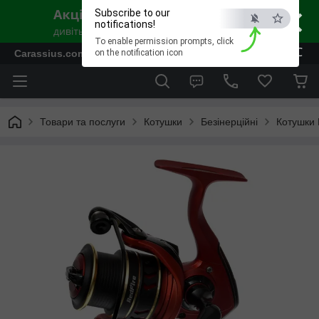
×
Subscribe to our
notifications!
To enable permission prompts, click
ESC
Carassius.com.ua - Все для риболовлі та відпочинку
on the notification icon
Товари та послуги
Котушки
Безінерційні
Котушки