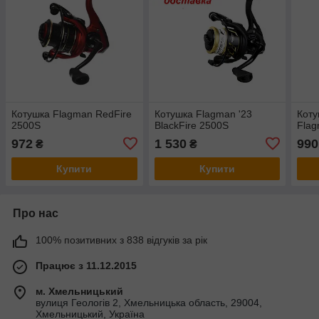
Котушка Flagman RedFire
Котушка Flagman '23
Коту
2500S
BlackFire 2500S
Flag
972
1 530
990
₴
₴
Купити
Купити
Про нас
100% позитивних з 838 відгуків за рік
Працює з 11.12.2015
м. Хмельницький
вулиця Геологів 2, Хмельницька область, 29004,
Хмельницький, Україна