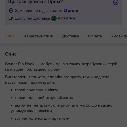
Що таке купити з Пром?
Замовлення під захистом
Доступна доставка
Опис
Характеристики
Доставка
Оплата
Умови п
Опис
Owner Pi
n Hoo
k — мабуть, одна з самих затребува
них с
ерій
гачків для поплавцевого лову.
Виготовлені з тонкого, але міцного дроту, гачки наділені
наступними параметрами:
трохи подовжена цівка;
трохи скошений округлий загин;
акуратне, не травмуюче рибу, але жало, що надійно
утримує після підсічки;
зручне колечко для прив'язки.