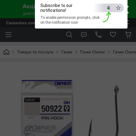
×
Subscribe to our
notifications!
To enable permission prompts, click
ESC
Carassius.com.ua - Все для риболовлі та відпочинку
on the notification icon
Товари та послуги
Гачки
Гачки Owner
Гачки Owne