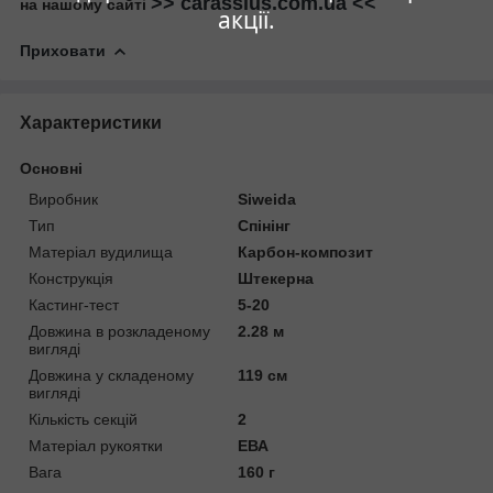
>> carassius.com.ua <<
на нашому сайті
акції.
Приховати
Характеристики
Основні
Виробник
Siweida
Тип
Спінінг
Матеріал вудилища
Карбон-композит
Конструкція
Штекерна
Кастинг-тест
5-20
Довжина в розкладеному
2.28 м
вигляді
Довжина у складеному
119 см
вигляді
Кількість секцій
2
Матеріал рукоятки
ЕВА
Вага
160 г