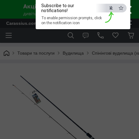
×
Subscribe to our
notifications!
To enable permission prompts, click
ESC
Carassius.com.ua - Все для риболовлі та відпочинку
on the notification icon
Товари та послуги
Вудилища
Спінінгові вудилища (х