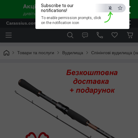
×
Subscribe to our
notifications!
To enable permission prompts, click
ESC
Carassius.com.ua - Все для риболовлі та відпочинку
on the notification icon
Товари та послуги
Вудилища
Спінінгові вудилища (х