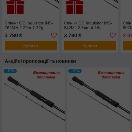
Спінінг GC Inquisitor INS-
Спінінг GC Inquisitor INS-
Спін
762MH 2.29m 7-32g
842ML 2.54m 4-16g
802M
3 780
3 780
2 0
₴
₴
Купити
Купити
Акційні пропозиції та новинки
–10%
–10%