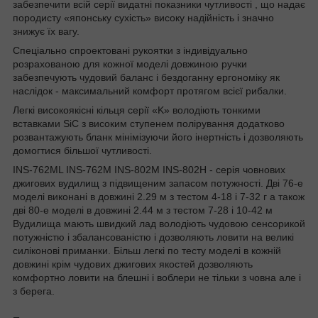
забезпечити всій серії видатні показники чутливості , що надає
породисту «японську сухість» високу надійність і значно
знижує їх вагу.
Спеціально спроектовані рукоятки з індивідуально
розрахованою для кожної моделі довжиною ручки
забезпечують чудовий баланс і бездоганну ергономіку як
наслідок - максимальний комфорт протягом всієї рибалки.
Легкі високоякісні кільця серії «K» володіють тонкими
вставками SiC з високим ступенем полірування додатково
розвантажують бланк мінімізуючи його інертність і дозволяють
домогтися більшої чутливості.
INS-762ML INS-762M INS-802M INS-802H - серія човнових
джигових
вудилищ
з підвищеним запасом потужності. Дві 76-е
моделі виконані в довжині 2.29 м з тестом 4-18 і 7-32 г а також
дві 80-е моделі в довжині 2.44 м з тестом 7-28 і 10-42 м
Вудилища мають швидкий лад володіють чудовою сенсорикой
потужністю і збалансованістю і дозволяють ловити на великі
силіконові приманки. Більш легкі по тесту моделі в кожній
довжині крім чудових джигових якостей дозволяють
комфортно ловити на
блешні
і
воблери
не тільки з човна але і
з берега.