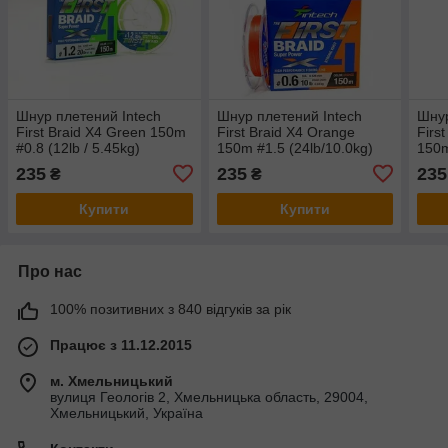
Шнур плетений Intech
Шнур плетений Intech
Шнур
First Braid X4 Green 150m
First Braid X4 Orange
Firs
#0.8 (12lb / 5.45kg)
150m #1.5 (24lb/10.0kg)
150m
235
235
235
₴
₴
Купити
Купити
Про нас
100% позитивних з 840 відгуків за рік
Працює з 11.12.2015
м. Хмельницький
вулиця Геологів 2, Хмельницька область, 29004,
Хмельницький, Україна