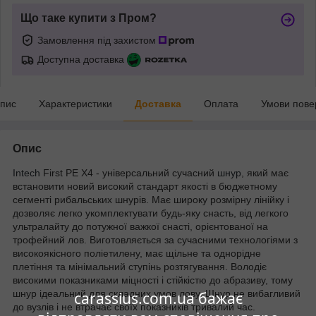
Що таке купити з Пром?
Замовлення під захистом
Доступна доставка
пис
Характеристики
Доставка
Оплата
Умови пове
Опис
Intech
First PE X4 - універсальний сучасний
шнур
, який має
встановити новий високий стандарт якості в бюджетному
сегменті рибальських шнурів. Має широку розмірну лінійку і
дозволяє легко укомплектувати будь-яку снасть, від легкого
ультралайту до потужної важкої снасті, орієнтованої на
трофейний лов. Виготовляється за сучасними технологіями з
високоякісного поліетилену, має щільне та однорідне
плетіння та мінімальний ступінь розтягування. Володіє
високими показниками міцності і стійкістю до абразиву, тому
шнур ідеальний для складних умов лову. Шнур не вибагливий
carassius.com.ua бажає
до вузлів і не втрачає своїх показників тривалий час.