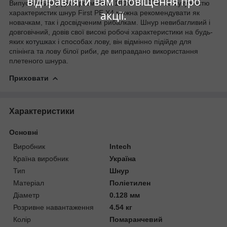
відправляти вам сповіщення про
Випускається у двох розмотках 100м та 150м. За сукупністю
характеристик шнур First PE X4 можна рекомендувати як
акції.
новачкам, так і досвідченим рибалкам. Шнур невибагливий і
довговічний, довів свої високі робочі характеристики на будь-
яких
котушках
і способах лову, він відмінно підійде для
спінінга та лову білої риби, де виправдано використання
плетеного шнура.
Приховати
Характеристики
Основні
Виробник
Intech
Країна виробник
Україна
Тип
Шнур
Матеріал
Поліетилен
Діаметр
0.128 мм
Розривне навантаження
4.54 кг
Колір
Помаранчевий