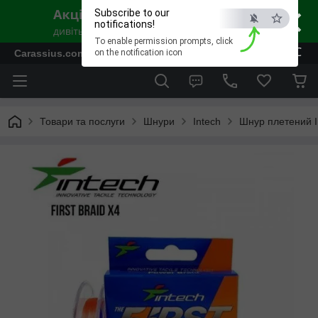
×
Subscribe to our
notifications!
To enable permission prompts, click
ESC
Carassius.com.ua - Все для риболовлі та відпочинку
on the notification icon
Товари та послуги
Шнури
Intech
Шнур плетений In