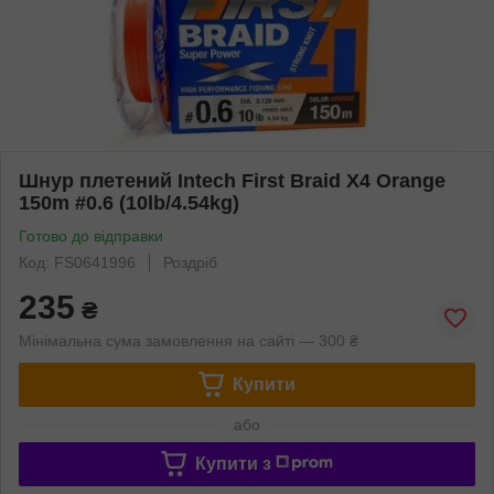
Шнур плетений Intech First Braid X4 Orange
150m #0.6 (10lb/4.54kg)
Готово до відправки
Код: FS0641996
Роздріб
235
₴
Мінімальна сума замовлення на сайті — 300 ₴
Купити
або
Купити з