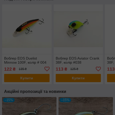
Воблер EOS Duelist
Воблер EOS Aviator Crank
Вобл
Minnow 100F, колір # 004
38F, колір #038
38F,
122
113
113
₴
₴
135 ₴
125 ₴
Купити
Купити
Акційні пропозиції та новинки
–15%
–15%