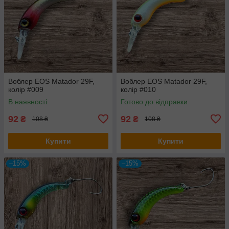
Воблер EOS Matador 29F,
Воблер EOS Matador 29F,
колір #009
колір #010
В наявності
Готово до відправки
92
92
₴
₴
108 ₴
108 ₴
Купити
Купити
–15%
–15%