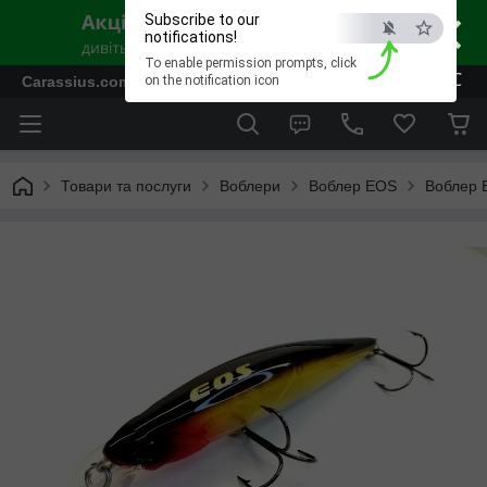
×
Subscribe to our
notifications!
To enable permission prompts, click
ESC
Carassius.com.ua - Все для риболовлі та відпочинку
on the notification icon
Товари та послуги
Воблери
Воблер EOS
Воблер E