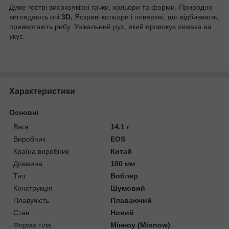
Дуже гострі високоякісні
гачки
, кольори та форми. Природно
виглядають очі
3D.
Яскраві кольори і поверхні, що відбивають,
привертають рибу. Унікальний рух, який провокує хижака на
укус.
Характеристики
Основні
Вага
14.1 г
Виробник
EOS
Країна виробник
Китай
Довжина
100 мм
Тип
Воблер
Конструкція
Шумовий
Плавучість
Плаваючий
Стан
Новий
Форма тіла
Мінноу (Minnow)