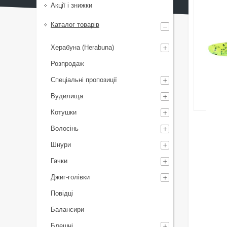
Акції і знижки
Каталог товарів
Херабуна (Herabuna)
Розпродаж
Спеціальні пропозиції
Вудилища
Котушки
Волосінь
Шнури
Гачки
Джиг-голівки
Повідці
Балансири
Блешні