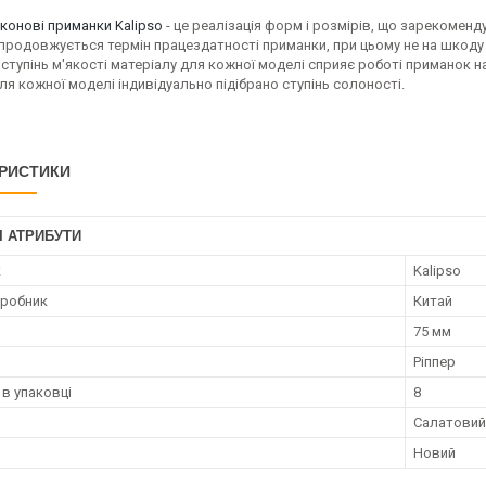
іконові приманки Kalipso
- це реалізація форм і розмірів, що зарекоменд
продовжується термін працездатності приманки, при цьому не на шкоду 
 ступінь м'якості матеріалу для кожної моделі сприяє роботі приманок н
ля кожної моделі індивідуально підібрано ступінь солоності.
РИСТИКИ
І АТРИБУТИ
к
Kalipso
иробник
Китай
75 мм
Ріппер
 в упаковці
8
Салатовий
Новий