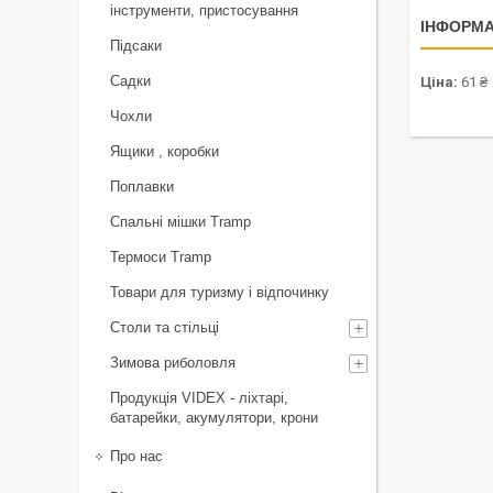
інструменти, пристосування
ІНФОРМА
Підсаки
Садки
Ціна:
61 ₴
Чохли
Ящики , коробки
Поплавки
Спальні мішки Tramp
Термоси Tramp
Товари для туризму і відпочинку
Столи та стільці
Зимова риболовля
Продукція VIDEX - ліхтарі,
батарейки, акумулятори, крони
Про нас