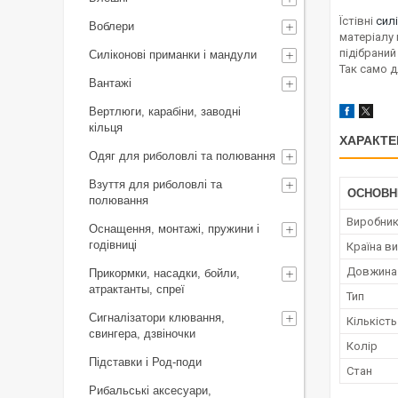
Їстівні
сил
Воблери
матеріалу 
підібраний
Силіконові приманки і мандули
Так само д
Вантажі
Вертлюги, карабіни, заводні
кільця
ХАРАКТЕ
Одяг для риболовлі та полювання
Взуття для риболовлі та
ОСНОВН
полювання
Виробни
Оснащення, монтажі, пружини і
годівниці
Країна в
Довжина
Прикормки, насадки, бойли,
атрактанты, спреї
Тип
Сигналізатори клювання,
Кількість
свингера, дзвіночки
Колір
Підставки і Род-поди
Стан
Рибальські аксесуари,