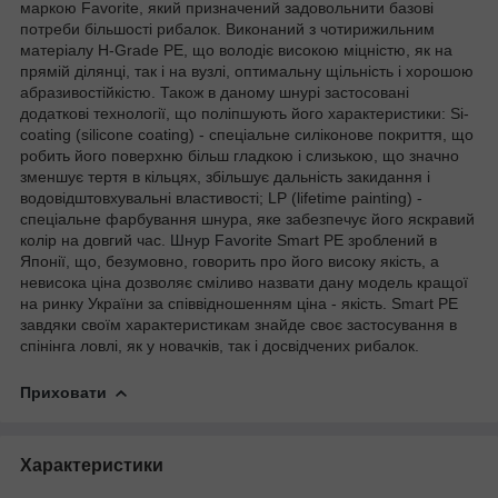
маркою Favorite, який призначений задовольнити базові
потреби більшості рибалок. Виконаний з чотирижильним
матеріалу H-Grade PE, що володіє високою міцністю, як на
прямій ділянці, так і на вузлі, оптимальну щільність і хорошою
абразивостійкістю. Також в даному шнурі застосовані
додаткові технології, що поліпшують його характеристики: Si-
coating (silicone coating) - спеціальне силіконове покриття, що
робить його поверхню більш гладкою і слизькою, що значно
зменшує тертя в кільцях, збільшує дальність закидання і
водовідштовхувальні властивості; LP (lifetime painting) -
спеціальне фарбування шнура, яке забезпечує його яскравий
колір на довгий час.
Шнур Favorite
Smart PE зроблений в
Японії, що, безумовно, говорить про його високу якість, а
невисока ціна дозволяє сміливо назвати дану модель кращої
на ринку України за співвідношенням ціна - якість. Smart PE
завдяки своїм характеристикам знайде своє застосування в
спінінга ловлі, як у новачків, так і досвідчених рибалок.
Приховати
Характеристики