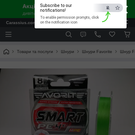
×
Subscribe to our
notifications!
To enable permission prompts, click
ESC
Carassius.com.ua - Все для риболовлі та відпочинку
on the notification icon
Товари та послуги
Шнури
Шнури Favorite
Шнур Fa