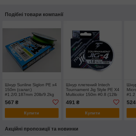
Подібні товари компанії
Шнур Sunline Siglon PE х4
Шнур плетений Intech
Шнур
150m (салат.)
Tournament Jig Style PE X4
Micr
#1.2/0.187mm 20lb/9.2kg
Multicolor 150m #0.8 (12lb
#1.2
/ 5.44kg)
567
491
524
₴
₴
Купити
Купити
Акційні пропозиції та новинки