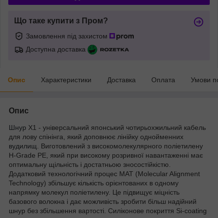
Що таке купити з Пром?
Замовлення під захистом
Доступна доставка
Опис
Характеристики
Доставка
Оплата
Умови п
Опис
Шнур
Х1 - універсальний японський чотирьохжильний кабель
для лову спінінга, який доповнює лінійку однойменних
вудилищ
. Виготовлений з високомолекулярного поліетилену
H-Grade PE, який при високому розривної навантаженні має
оптимальну щільність і достатньою зносостійкістю.
Додатковий технологічний процес MAT (Molecular Alignment
Technology) збільшує кількість орієнтованих в одному
напрямку молекул поліетилену. Це підвищує міцність
базового волокна і дає можливість зробити більш надійний
шнур без збільшення вартості. Силіконове покриття Si-coating