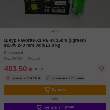
Шнур Favorite X1 PE 4x 150m (l.green)
#2.0/0.240 mm 30lb/13.8 kg
В наявності
Код: 06756
Роздріб
403,50
₴
538 ₴
Економія
134.50 ₴
Залишилось
21 день
Купити
або
Купити з