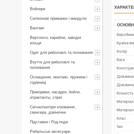
ХАРАКТЕ
Воблери
Силіконові приманки і мандули
ОСНОВН
Вантажі
Виробни
Вертлюги, карабіни, заводні
кільця
Країна в
Колір
Одяг для риболовлі та полювання
Вага
Взуття для риболовлі та
полювання
Конструк
Довжина 
Оснащення, монтажі, пружини і
годівниці
Довжина 
Прикормки, насадки, бойли,
Кількість
атрактанты, спреї
Матеріал
Сигналізатори клювання,
Матеріал
свингера, дзвіночки
Клас
Підставки і Род-поди
Тип
Рибальські аксесуари,