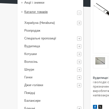
Акції і знижки
Каталог товарів
Херабуна (Herabuna)
Розпродаж
Спеціальні пропозиції
Вудилища
Котушки
Волосінь
Шнури
Гачки
Вудилище
і володіє
Джиг-голівки
призначене
виробляти 
Повідці
напівзакр
Балансири
Блешні