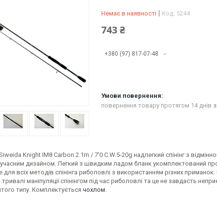
Немає в наявності
Код:
5244
743 ₴
+380 (97) 817-07-48
повернення товару протягом 14 днів
з
Siweida Knight IM8 Carbon 2.1m / 7'0 C.W.5-20g надлегкий спінінг з відмі
 сучасним дизайном. Легкий з швидким ладом бланк укомплектований про
 для всіх методів спінінга риболовлі з використанням різних приманок
тривалі маніпуляції спінінгом під час риболовлі та це не завдасть неп
итого типу. Комплектується
чохлом
.