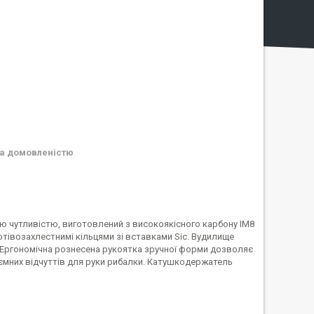
а домовленістю
нною чутливістю, виготовлений з високоякісного карбону IM8
тівозахлестнимі кільцями зі вставками Sic. Вудилище
. Ергономічна рознесена рукоятка зручної форми дозволяє
риємних відчуттів для руки рибалки. Катушкодержатель