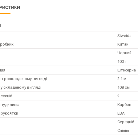
РИСТИКИ
І
к
Siweida
иробник
Китай
Чорний
100 г
ція
Штекерна
в розкладеному вигляді
2.1 м
у складеному вигляді
108 см
 секцій
2
 вудилища
Карбон
 рукоятки
ЕВА
Середній
Спінінг