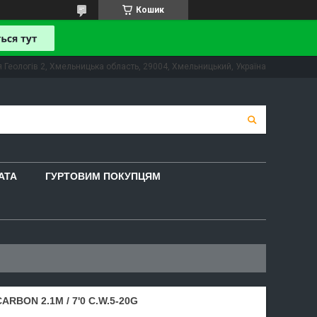
Кошик
 Геологів 2, Хмельницька область, 29004, Хмельницький, Україна
АТА
ГУРТОВИМ ПОКУПЦЯМ
RBON 2.1M / 7'0 C.W.5-20G