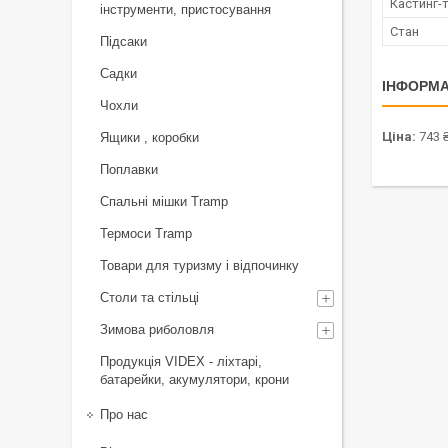
Кастинг-
інструменти, пристосування
Стан
Підсаки
Садки
ІНФОРМА
Чохли
Ціна:
743 
Ящики , коробки
Поплавки
Спальні мішки Tramp
Термоси Tramp
Товари для туризму і відпочинку
Столи та стільці
Зимова риболовля
Продукція VIDEX - ліхтарі,
батарейки, акумулятори, крони
Про нас