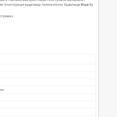
ми. Конструкція вудилища телескопічна. Вудилище
Boya
By
отримач.
чна