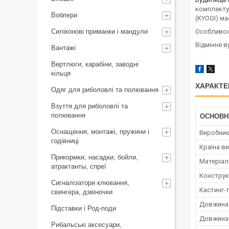
комплекту
Воблери
(KYOGI) ма
Силіконові приманки і мандули
Особливост
Відмінне в
Вантажі
Вертлюги, карабіни, заводні
кільця
ХАРАКТЕ
Одяг для риболовлі та полювання
Взуття для риболовлі та
полювання
ОСНОВН
Оснащення, монтажі, пружини і
Виробни
годівниці
Країна в
Прикормки, насадки, бойли,
Матеріал
атрактанты, спреї
Конструк
Сигналізатори клювання,
Кастинг-
свингера, дзвіночки
Довжина 
Підставки і Род-поди
Довжина 
Рибальські аксесуари,