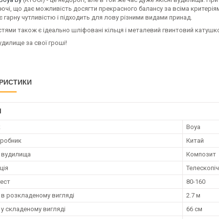
ючі, що дає можливість досягти прекрасного балансу за всіма критерія
є гарну чутливістю і підходить для лову різними видами принад.
ями також є ідеально шліфовані кільця і ​​металевий гвинтовий катушк
удилище за свої гроші!
РИСТИКИ
І
к
Boya
иробник
Китай
 вудилища
Композит
ція
Телескопі
тест
80-160
в розкладеному вигляді
2.7 м
у складеному вигляді
66 см