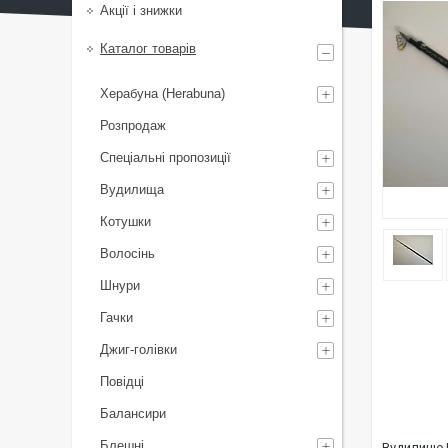
Акції і знижки
Каталог товарів
Херабуна (Herabuna)
Розпродаж
Спеціальні пропозиції
Вудилища
Котушки
Волосінь
Шнури
Гачки
Джиг-голівки
Повідці
Балансири
Блешні
Вудилище