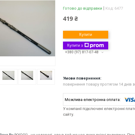
Готово до відправки
Код:
6477
419 ₴
Купити
Купити з
+380 (97) 817-07-48
повернення товару протягом 14 днів
з
У компанії підключені електронні пла
сайту.
Boya By
(KYOGI) - це недорогі, але в той же час дуже якісні вудилища. П