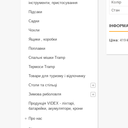
Колір
інструменти, пристосування
Стан
Підсаки
Садки
ІНФОРМА
Чохли
Ящики , коробки
Ціна:
419 
Поплавки
Спальні мішки Tramp
Термоси Tramp
Товари для туризму і відпочинку
Столи та стільці
Зимова риболовля
Продукція VIDEX - ліхтарі,
батарейки, акумулятори, крони
Про нас