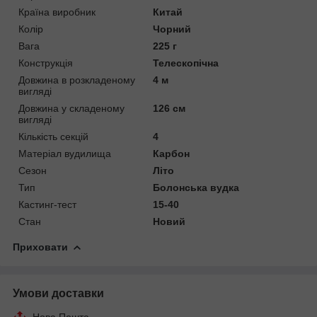
Країна виробник
Китай
Колір
Чорний
Вага
225 г
Конструкція
Телескопічна
Довжина в розкладеному
4 м
вигляді
Довжина у складеному
126 см
вигляді
Кількість секцій
4
Матеріал вудилища
Карбон
Сезон
Літо
Тип
Болонська вудка
Кастинг-тест
15-40
Стан
Новий
Приховати
Умови доставки
Нова Пошта