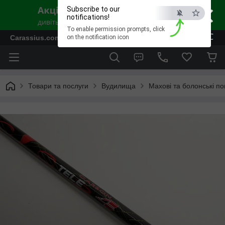
×
Subscribe to our
notifications!
To enable permission prompts, click
ESC
Carassius.com.ua - Все для риболовлі та відпочинку
on the notification icon
Товари та послуги
Вудилища
Махові та болонські п