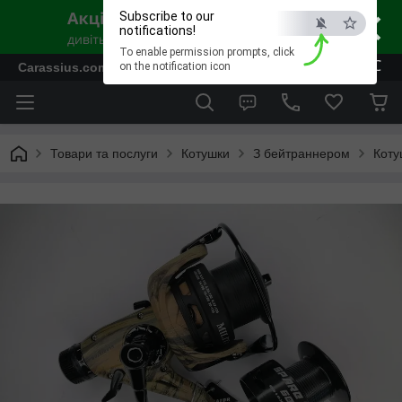
×
Subscribe to our
notifications!
To enable permission prompts, click
ESC
Carassius.com.ua - Все для риболовлі та відпочинку
on the notification icon
Товари та послуги
Котушки
З бейтраннером
Коту