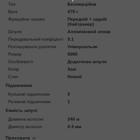
Тип
Безінерційна
Вага
470 г
Фрикційне гальмо
Передній + задній
(байтранер)
Шпуля
Алюмінієвий сплав
Передавальний коефіцієнт
5.1
Розташування рукоятки
Універсальне
Розмір
6000
Особливості
Додаткова шпуля
Колір
Хакі
Стан
Новий
Підшипники
Кулькові підшипники
5
Роликові підшипники
1
Ємність шпулі
Довжина волосіні
240 м
Діаметр волосіні
0.4 мм
Приховати