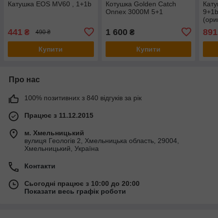
Катушка EOS MV60 , 1+1b
Котушка Golden Catch
Кату
Onnex 3000M 5+1
9+1b
(ори
441
1 600
891
₴
₴
490 ₴
Купити
Купити
Про нас
100% позитивних з 840 відгуків за рік
Працює з 11.12.2015
м. Хмельницький
вулиця Геологів 2, Хмельницька область, 29004,
Хмельницький, Україна
Контакти
Сьогодні працює з 10:00 до 20:00
Показати весь графік роботи