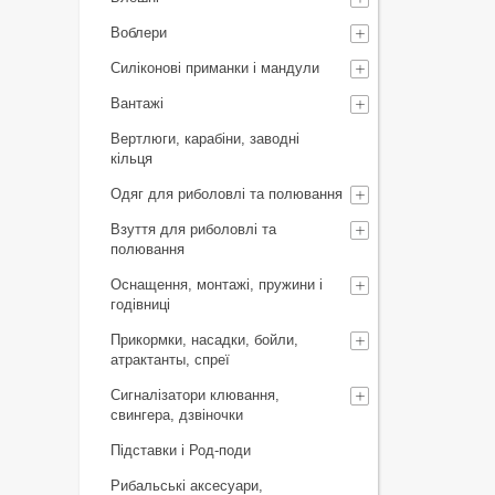
Воблери
Силіконові приманки і мандули
Вантажі
Вертлюги, карабіни, заводні
кільця
Одяг для риболовлі та полювання
Взуття для риболовлі та
полювання
Оснащення, монтажі, пружини і
годівниці
Прикормки, насадки, бойли,
атрактанты, спреї
Сигналізатори клювання,
свингера, дзвіночки
Підставки і Род-поди
Рибальські аксесуари,