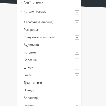
Акції і знижки
Каталог товарів
Херабуна (Herabuna)
Розпродаж
Спеціальні пропозиції
Вудилища
Котушки
Волосінь
Шнури
Гачки
Джиг-голівки
Повідці
Балансири
Блешні