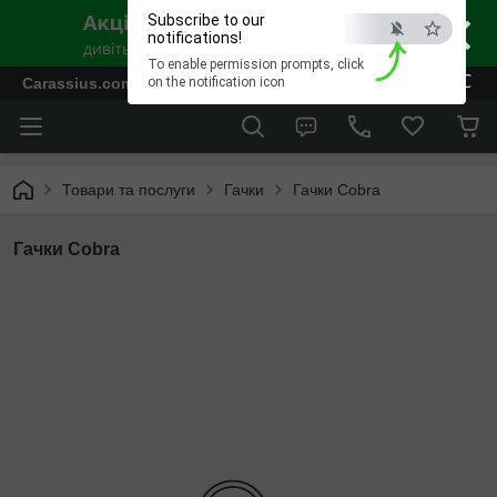
×
Subscribe to our
notifications!
To enable permission prompts, click
ESC
Carassius.com.ua - Все для риболовлі та відпочинку
on the notification icon
Товари та послуги
Гачки
Гачки Cobra
Гачки Cobra