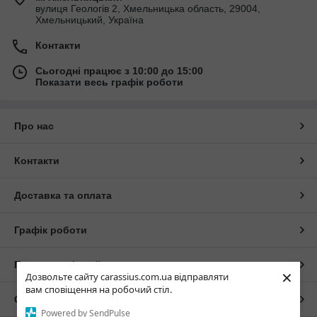
вулиця Геологів 2, Хмельницька область, 29004,
Хмельницький, Україна
Контакти
Сьогодні працює з 10:00 до 15:00
Показати весь графік роботи
Про нас
Контакти
Доставка та оплата
Графік роботи
Повна версія сайту
×
Дозвольте сайту carassius.com.ua відправляти
вам сповіщення на робочий стіл.
Сайт створено на маркетплейсі
Prom.ua
Powered by SendPulse