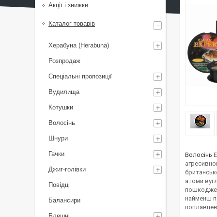
Акції і знижки
Каталог товарів
Херабуна (Herabuna)
Розпродаж
Спеціальні пропозиції
Вудилища
Котушки
Волосінь
Шнури
Гачки
Волосінь
E
агресивно
Джиг-голівки
британсько
атоми вугл
Повідці
пошкоджень
найменш по
Балансири
поплавцев
Блешні