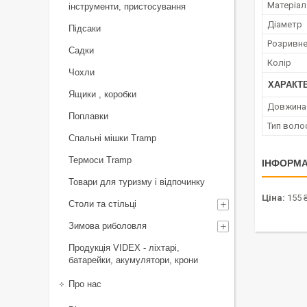
Матеріал
інструменти, пристосування
Діаметр
Підсаки
Розривне
Садки
Колір
Чохли
ХАРАКТ
Ящики , коробки
Довжина 
Поплавки
Тип волос
Спальні мішки Tramp
Термоси Tramp
ІНФОРМА
Товари для туризму і відпочинку
Ціна:
155 
Столи та стільці
Зимова риболовля
Продукція VIDEX - ліхтарі,
батарейки, акумулятори, крони
Про нас