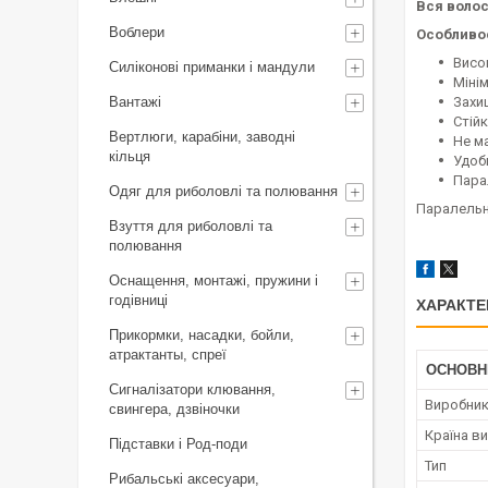
Вся волос
Воблери
Особливос
Висок
Силіконові приманки і мандули
Міні
Вантажі
Захи
Стій
Вертлюги, карабіни, заводні
Не ма
кільця
Удоб
Пара
Одяг для риболовлі та полювання
Паралельна
Взуття для риболовлі та
полювання
Оснащення, монтажі, пружини і
годівниці
ХАРАКТЕ
Прикормки, насадки, бойли,
атрактанты, спреї
ОСНОВН
Сигналізатори клювання,
Виробни
свингера, дзвіночки
Країна в
Підставки і Род-поди
Тип
Рибальські аксесуари,