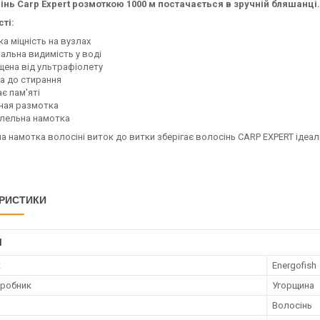
інь Carp Expert розмоткою 1000 м постачається в зручній бляшанці.
ті:
а міцність на вузлах
мальна видимість у воді
щена від ультрафіолету
ка до стирання
є пам'яті
ная размотка
лельна намотка
 намотка волосіні виток до витки зберігає волосінь CARP EXPERT ідеал
РИСТИКИ
І
к
Energofish
иробник
Угорщина
Волосінь