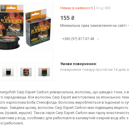
Немає в наявності
Код:
882
155 ₴
Мінімальна сума замовлення на сайті —
+380 (97) 817-07-48
повернення товару протягом 14 днів
з
nergofish Carp Expert Carbon універсальна, волосінь, що швидко тоне, 
го середовища. Вся волосінь Carp Expert виготовлена за японською тех
го карполова Боба Стенсфілда. Волосінь виробляється в Індонезії із с
ецю. Завдяки цьому, волосінь Carp Expert Carbon має підвищену міцність 
 (гравій, мушля). Також серія Carp Expert Carbon має гарну еластичність 
мітним у воді, особливо для риболовлі в каламутній озерній воді або з 
ої риболовлі.