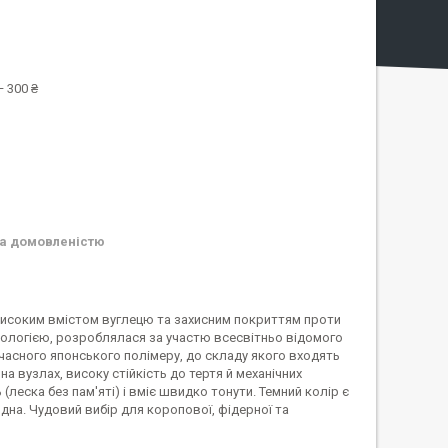
 300 ₴
а домовленістю
з високим вмістом вуглецю та захисним покриттям проти
нологією, розроблялася за участю всесвітньо відомого
учасного японського полімеру, до складу якого входять
на вузлах, високу стійкість до тертя й механічних
(леска без пам'яті) і вміє швидко тонути. Темний колір є
дна. Чудовий вибір для коропової, фідерної та