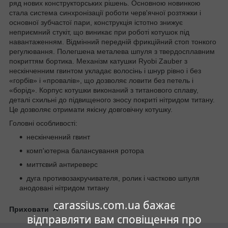
ряд нових конструкторських рішень. Основною новинкою
стала система синхронізації роботи черв'ячної розтяжки і
основної зубчастої пари, конструкція істотно знижує
неприємний стукіт, що виникає при роботі котушок під
навантаженням. Відмінний передній фрикційний стоп тонкого
регулювання. Полегшена металева шпуля з твердосплавним
покриттям бортика. Механізм катушки Ryobi Zauber з
нескінченним гвинтом укладає
волосінь
і
шнур
рівно і без
«горбів» і «провалів», що дозволяє ловити без петель і
«борід». Корпус котушки виконаний з титанового сплаву,
деталі схильні до підвищеного зносу покриті нітридом титану.
Це дозволяє отримати якісну довговічну котушку.
Головні особливості:
нескінченний гвинт
комп'ютерна балансування ротора
миттєвий антиреверс
дуга противозакручивателя, ролик і частково шпуля
анодовані нітридом титану
carassius.com.ua бажає
Приховати
відправляти вам сповіщення про