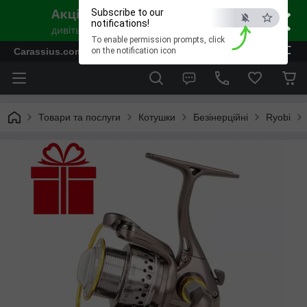
×
Subscribe to our
notifications!
To enable permission prompts, click
ESC
Carassius.com.ua - Все для риболовлі та відпочинку
on the notification icon
Товари та послуги
Котушки
Безінерційні
Ryobi