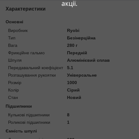
акції.
Характеристики
Основні
Виробник
Ryobi
Тип
Безінерційна
Вага
280 г
Фрикційне гальмо
Передній
Шпуля
Алюмінієвий сплав
Передавальний коефіцієнт
5.1
Розташування рукоятки
Універсальне
Розмір
1000
Колір
Сірий
Стан
Новий
Підшипники
Кулькові підшипники
8
Роликові підшипники
1
Ємність шпулі