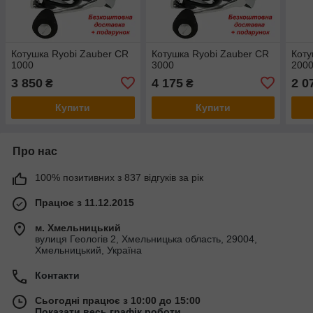
Котушка Ryobi Zauber CR
Котушка Ryobi Zauber CR
Коту
1000
3000
2000
3 850
4 175
2 0
₴
₴
Купити
Купити
Про нас
100% позитивних з 837 відгуків за рік
Працює з 11.12.2015
м. Хмельницький
вулиця Геологів 2, Хмельницька область, 29004,
Хмельницький, Україна
Контакти
Сьогодні працює з 10:00 до 15:00
Показати весь графік роботи