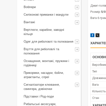
Джиг-голів
Воблери
Розмір
5/
Силіконові приманки і мандули
Вага 6 гра
Вантажі
Вертлюги, карабіни, заводні
кільця
Одяг для риболовлі та полювання
ХАРАКТЕ
Взуття для риболовлі та
полювання
ОСНОВН
Оснащення, монтажі, пружини і
Виробни
годівниці
Тип
Прикормки, насадки, бойли,
атрактанты, спреї
Довжина
Сигналізатори клювання,
Вага
свингера, дзвіночки
Кількість
Підставки і Род-поди
Стан
Рибальські аксесуари,
ХАРАКТ