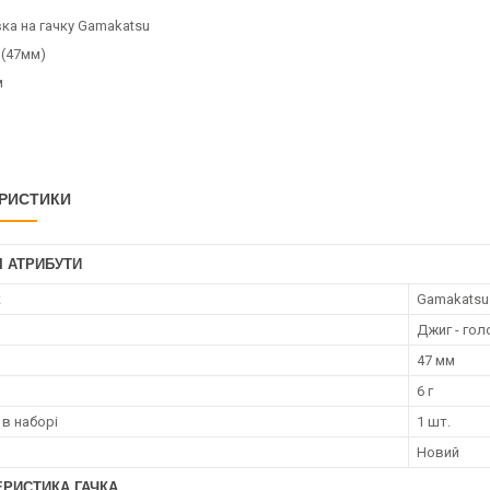
ка на гачку Gamakatsu
0
(47мм)
м
РИСТИКИ
І АТРИБУТИ
к
Gamakatsu
Джиг - гол
47 мм
6 г
 в наборі
1 шт.
Новий
ЕРИСТИКА ГАЧКА