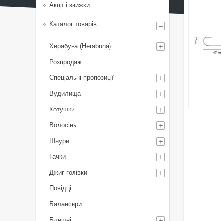
Акції і знижки
Каталог товарів
Херабуна (Herabuna)
Розпродаж
Спеціальні пропозиції
Вудилища
Котушки
Волосінь
Шнури
Гачки
Джиг-голівки
Повідці
Балансири
Блешні