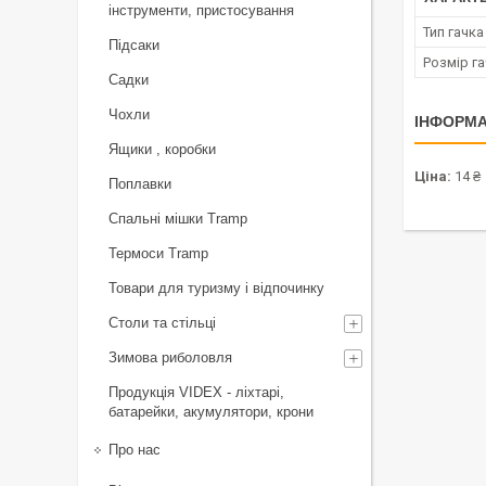
інструменти, пристосування
Тип гачка
Підсаки
Розмір г
Садки
Чохли
ІНФОРМА
Ящики , коробки
Ціна:
14 ₴
Поплавки
Спальні мішки Tramp
Термоси Tramp
Товари для туризму і відпочинку
Столи та стільці
Зимова риболовля
Продукція VIDEX - ліхтарі,
батарейки, акумулятори, крони
Про нас