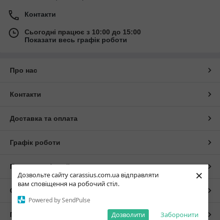
Контакти
Сьогодні працює з 10:00 до 15:00
Показати весь графік роботи
Про нас
Контакти
Доставка та оплата
Графік роботи
Повна версія сайту
×
Дозвольте сайту carassius.com.ua відправляти
вам сповіщення на робочий стіл.
Сайт створено на маркетплейсі
Prom.ua
Powered by SendPulse
Дозволити
Заборонити
Політика конфіденційності