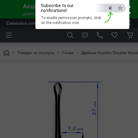
×
Subscribe to our
notifications!
To enable permission prompts, click
ESC
Carassius.com.ua - Все для риболовлі та відпочинку
on the notification icon
Товари та послуги
Гачки
Двійник Kumho Double Hoo