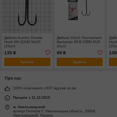
Двійник Kumho Double
Двійник Intech Tournament
Двій
Hook KH-11040 №2/0
Barbarian DFB-23BN #1/0
Hoo
(10шт)
(6шт)
(10ш
135
99
149
₴
₴
Купити
Купити
Про нас
100% позитивних з 837 відгуків за рік
Працює з 11.12.2015
м. Хмельницький
вулиця Геологів 2, Хмельницька область, 29004,
Хмельницький, Україна