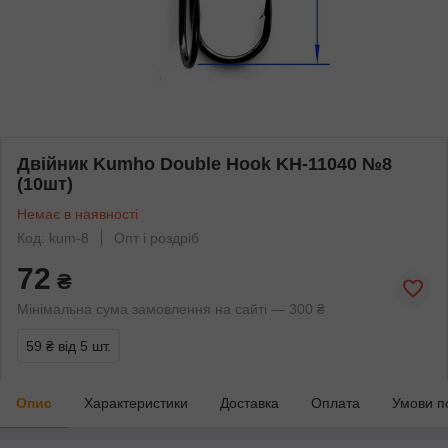
Двійник Kumho Double Hook KH-11040 №8
(10шт)
Немає в наявності
Код: kum-8
Опт і роздріб
72
₴
Мінімальна сума замовлення на сайті — 300 ₴
59 ₴
від 5 шт.
Опис
Характеристики
Доставка
Оплата
Умови п