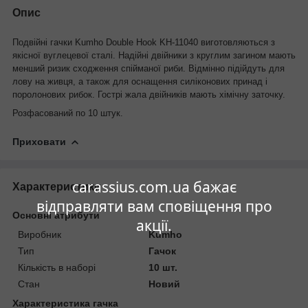
Опис
Подвійні гачки Kumho Double Hook KH-11040 виготовляються з
якісної вуглецевої сталі. Надійні двійники з круглим загином мають
менший ризик сходження спійманої риби. Відмінно підійдуть для
лову на живця, а також для оснащення силіконових принад і
поролонових рибок. Гострі жала двійників мають хімічну заточку.
Розфасований по 10 штук.
Приховати
carassius.com.ua бажає
Характеристики
відправляти вам сповіщення про
Основні атрибути
акції.
Виробник
Kumho
Тип
Гачок
Кількість в наборі
10 шт.
Стан
Новий
Характеристика гачка