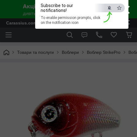
×
Subscribe to our
notifications!
To enable permission prompts, click
ESC
Carassius.com.ua - Все для риболовлі та відпочинку
on the notification icon
Товари та послуги
Воблери
Воблер StrikePro
Вобл