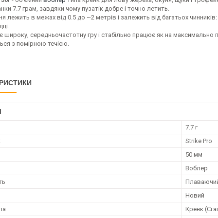
нки 7.7 грам, завдяки чому пузатік добре і точно летить.
я лежить в межах від 0.5 до ~2 метрів і залежить від багатьох чинникі
ці.
 широку, середньочастотну гру і стабільно працює як на максимально пов
ься з помірною течією.
РИСТИКИ
І
7.7 г
к
Strike Pro
50 мм
Воблер
ть
Плаваючи
Новий
ла
Кренк (Сга