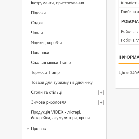
інструменти, пристосування
Кількість
Глибина 
Підсаки
РОБОЧА
Садки
Робоча гл
Чохли
Робоча г
Ящики , коробки
Поплавки
ІНФОРМА
Спальні мішки Tramp
Термоси Tramp
Ціна:
340 
Товари для туризму і відпочинку
Столи та стільці
Зимова риболовля
Продукція VIDEX - ліхтарі,
батарейки, акумулятори, крони
Про нас