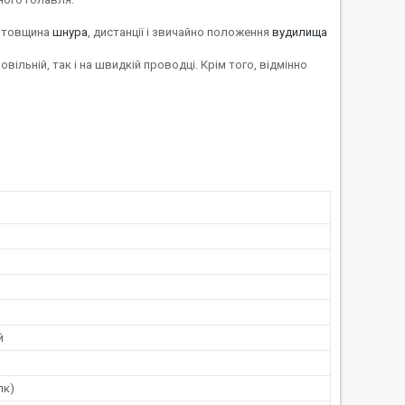
в: товщина
шнура
, дистанції і звичайно положення
вудилища
ільній, так і на швидкій проводці. Крім того, відмінно
й
пк)