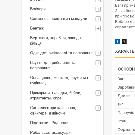
Вага прима
Воблери
Заглибленн
при провод
Силіконові приманки і мандули
Воблер має
справляєт
Вантажі
Вертлюги, карабіни, заводні
кільця
ХАРАКТЕ
Одяг для риболовлі та полювання
Взуття для риболовлі та
полювання
ОСНОВН
Оснащення, монтажі, пружини і
Вага
годівниці
Виробни
Прикормки, насадки, бойли,
Довжина
атрактанты, спреї
Тип
Сигналізатори клювання,
Плавучіс
свингера, дзвіночки
Стан
Підставки і Род-поди
Форма ті
Рибальські аксесуари,