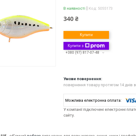
В наявності
Код:
5055173
340 ₴
Купити
Купити з
+380 (97) 817-07-48
повернення товару протягом 14 днів
з
У компанії підключені електронні пла
сайту.
50f
- об'ємний
воблер
типа кренк для лову жереха, окуня, щуки і трофей