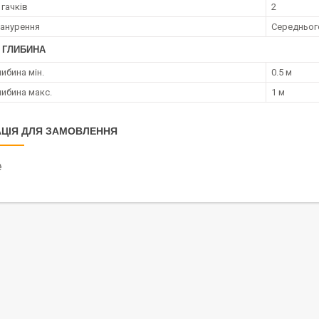
 гачків
2
занурення
Середньог
 ГЛИБИНА
ибина мін.
0.5 м
либина макс.
1 м
ЦІЯ ДЛЯ ЗАМОВЛЕННЯ
₴