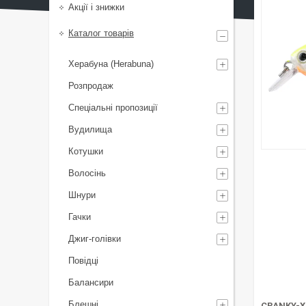
Акції і знижки
Каталог товарів
Херабуна (Herabuna)
Розпродаж
Спеціальні пропозиції
Вудилища
Котушки
Волосінь
Шнури
Гачки
Джиг-голівки
Повідці
Балансири
Блешні
CRANKY-X 