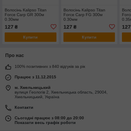
Волосінь Kalipso Titan
Волосінь Kalipso Titan
Воло
Force Carp GR 300м
Force Carp FG 300м
Forc
0.30мм
0.30мм
0.3
127
127
127
₴
₴
Купити
Купити
Про нас
100% позитивних з 840 відгуків за рік
Працює з 11.12.2015
м. Хмельницький
вулиця Геологів 2, Хмельницька область, 29004,
Хмельницький, Україна
Контакти
Сьогодні працює з 08:00 до 20:00
Показати весь графік роботи