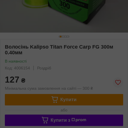
Волосінь Kalipso Titan Force Carp FG 300м
0.40мм
В наявності
Код: 4006154
Роздріб
127
₴
Мінімальна сума замовлення на сайті — 300 ₴
Купити
або
Купити з