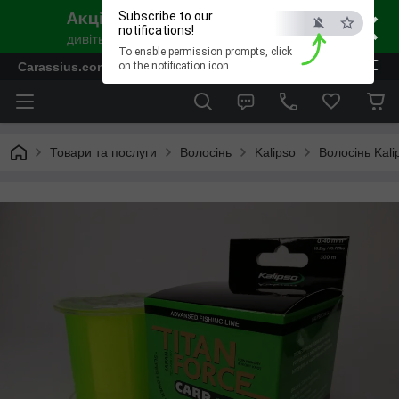
×
Subscribe to our
notifications!
To enable permission prompts, click
ESC
Carassius.com.ua - Все для риболовлі та відпочинку
on the notification icon
Товари та послуги
Волосінь
Kalipso
Волосінь Kal