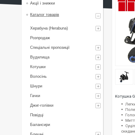
Акції і знижки
Каталог товарів
Херабуна (Herabuna)
Розпродаж
Спеціальні пропозиції
Вудилища
Котушки
Волосінь
Шнури
Гачки
Котушка
G
Легк
Джиг-голівки
Поле
Повідці
Голов
Митт
Балансири
Суці
скиданн
Блешні