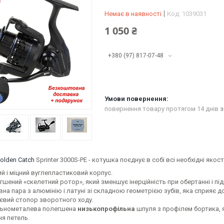
Немає в наявності
Код:
1039031
1 050 ₴
+380 (97) 817-07-48
повернення товару протягом 14 днів
з
olden Catch
Sprinter 3000S-PE - котушка поєднує в собі всі необхідні якості
ий і міцний вуглепластиковий корпус.
гшений «скелетний ротор», який зменшує інерційність при обертанні і пі
на пара з алюмінію і латуні зі складною геометрією зубів, яка сприяє д
євий стопор зворотного ходу.
льнометалева полегшена
низькопрофільна
шпуля з профілем бортика, 
я петель.