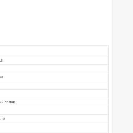
ch
на
ий сплав
ьне