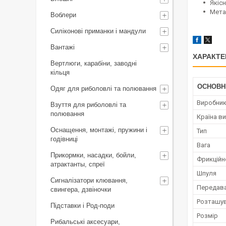
Якісн
Мета
Воблери
Силіконові приманки і мандули
Вантажі
ХАРАКТЕ
Вертлюги, карабіни, заводні
кільця
ОСНОВН
Одяг для риболовлі та полювання
Виробни
Взуття для риболовлі та
полювання
Країна в
Оснащення, монтажі, пружини і
Тип
годівниці
Вага
Прикормки, насадки, бойли,
Фрикційн
атрактанты, спреї
Шпуля
Сигналізатори клювання,
Передава
свингера, дзвіночки
Розташув
Підставки і Род-поди
Розмір
Рибальські аксесуари,