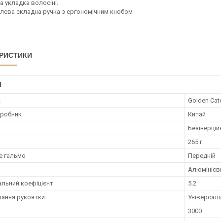
а укладка волосіні.
лева складна ручка з ергономічним кнобом
РИСТИКИ
І
к
Golden Cat
иробник
Китай
Безінерцій
265 г
е гальмо
Передній
Алюмінієв
льний коефіцієнт
5.2
ання рукоятки
Універсал
3000