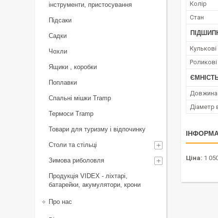
Колір
інструменти, пристосування
Стан
Підсаки
ПІДШИП
Садки
Кулькові
Чохли
Роликові
Ящики , коробки
ЄМНІСТ
Поплавки
Довжина 
Спальні мішки Tramp
Діаметр 
Термоси Tramp
Товари для туризму і відпочинку
ІНФОРМА
Столи та стільці
Ціна:
1 050
Зимова риболовля
Продукція VIDEX - ліхтарі,
батарейки, акумулятори, крони
Про нас