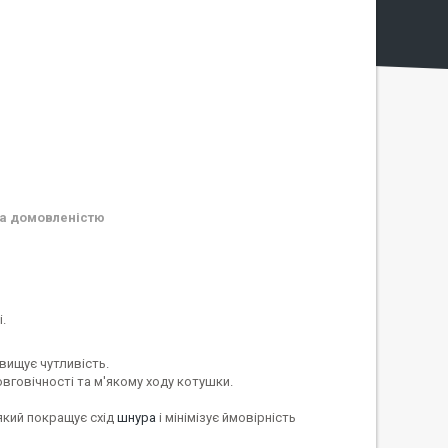
а домовленістю
.
двищує чутливість.
овговічності та м'якому ходу котушки.
який покращує схід
шнура
і мінімізує ймовірність