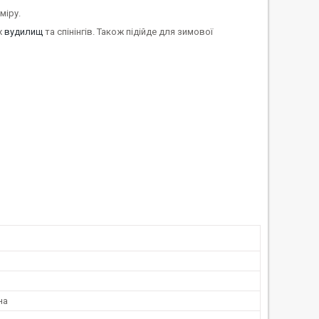
міру.
х
вудилищ
та спінінгів. Також підійде для зимової
на