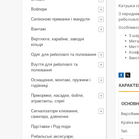
Катушка сп
Воблери
З переднім
Силіконові приманки і мандули
риболовлі
Особливос
Вантажі
3 ша
Вертлюги, карабіни, заводні
Мета
кільця
Митт
Коефі
Одяг для риболовлі та полювання
Вміс
Взуття для риболовлі та
полювання
Оснащення, монтажі, пружини і
ХАРАКТЕ
годівниці
Прикормки, насадки, бойли,
атрактанты, спреї
ОСНОВН
Сигналізатори клювання,
Виробни
свингера, дзвіночки
Країна в
Підставки і Род-поди
Тип
Рибальські аксесуари,