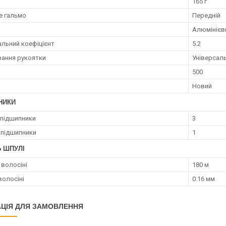
165 г
е гальмо
Передній
Алюмінієв
льний коефіцієнт
5.2
ання рукоятки
Універсал
500
Новий
НИКИ
 підшипники
3
 підшипники
1
Ь ШПУЛІ
волосіні
180 м
волосіні
0.16 мм
ЦІЯ ДЛЯ ЗАМОВЛЕННЯ