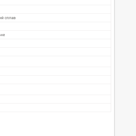
ий сплав
ьне