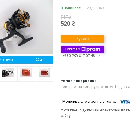
В наявності
Код:
06849
547 ₴
520 ₴
Купити
Купити з
+380 (97) 817-07-48
%
23 дні
повернення товару протягом 14 днів
з
У компанії підключені електронні пла
сайту.