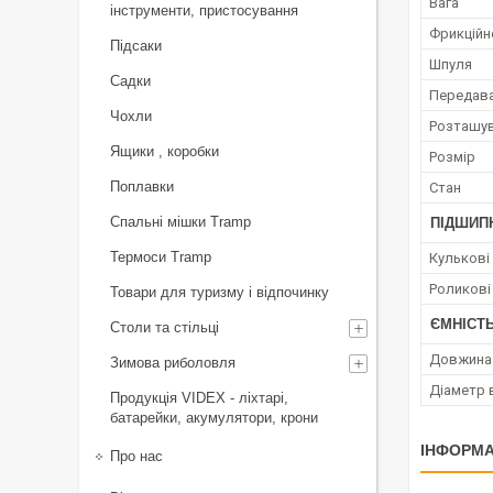
Вага
інструменти, пристосування
Фрикційн
Підсаки
Шпуля
Садки
Передава
Чохли
Розташув
Ящики , коробки
Розмір
Поплавки
Стан
Спальні мішки Tramp
ПІДШИП
Термоси Tramp
Кулькові
Роликові
Товари для туризму і відпочинку
ЄМНІСТ
Столи та стільці
Довжина 
Зимова риболовля
Діаметр 
Продукція VIDEX - ліхтарі,
батарейки, акумулятори, крони
ІНФОРМА
Про нас