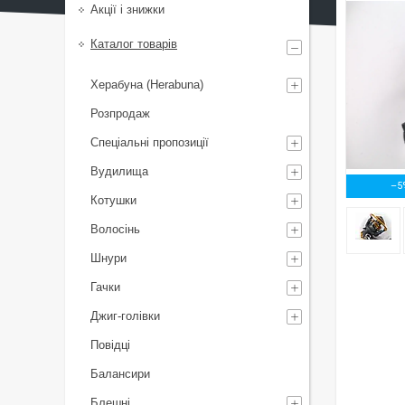
Акції і знижки
Каталог товарів
Херабуна (Herabuna)
Розпродаж
Спеціальні пропозиції
Вудилища
–5
Котушки
Волосінь
Шнури
Гачки
Джиг-голівки
Повідці
Балансири
Блешні