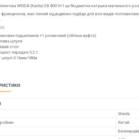
інінгова WEIDA (Kaida) EA 800 3+1 це бюджетна катушка маленького роз
 фрекционом, має легкий хід,відмінно підійде для всіх видів поплавкови
.
ті:
рикових підшипників +1 роликовий (обгінна муфта)
лева шпуля
євий стоп
цієнт передачі 5.2:1
т шпулі 0.16мм/180м
РИСТИКИ
І
к
Weida
иробник
Китай
Безінерцій